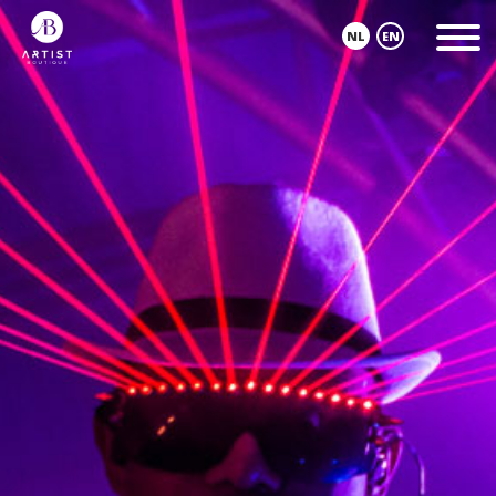
NL
EN