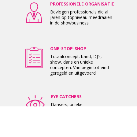
PROFESSIONELE ORGANISATIE
Bevlogen professionals die al
jaren op topniveau meedraaien
in de showbusiness.
ONE-STOP-SHOP
Totaalconcept: band, DJ’s,
show, dans en unieke
concepten. Van begin tot eind
geregeld en uitgevoerd.
EYE CATCHERS
Dansers, unieke
showkostuums,
LED suits, laserbrillen,
special effects en meer.